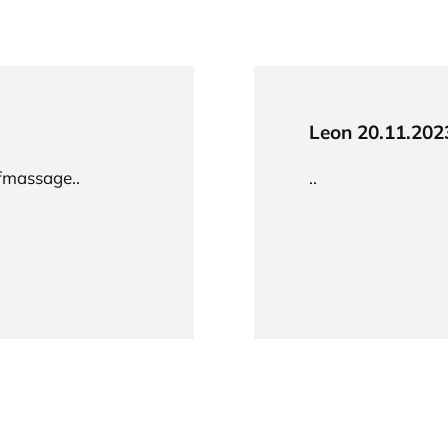
Leon 20.11.202
pfmassage..
..