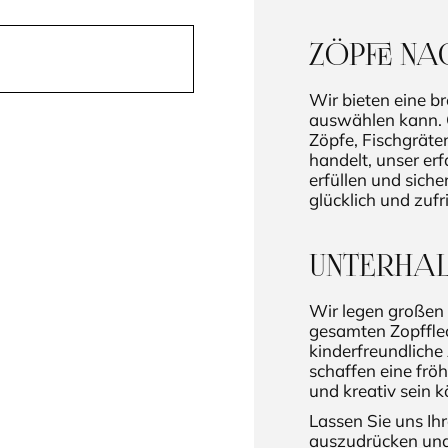
ZÖPFE NA
Wir bieten eine br
auswählen kann. O
Zöpfe, Fischgräte
handelt, unser er
erfüllen und siche
glücklich und zufr
UNTERHAL
Wir legen großen 
gesamten Zopfflec
kinderfreundlich
schaffen eine frö
und kreativ sein 
Lassen Sie uns Ihr
auszudrücken und